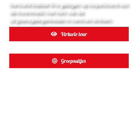
Dartcafé Dubbel 10 is gelegen op loopafstand van
Toernooien
de Korenmarkt, het hart van de
uitgaansgelegenheden in centrum Arnhem.
Jeugd
Virtuele tour
Bekijk de dartbanen
Contact
Groepsuitjes
In het centrum van Arnhem