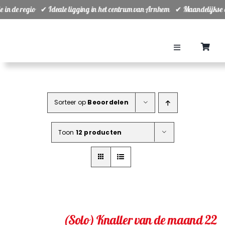
Ga
ie in de regio ✔ Ideale ligging in het centrum van Arnhem ✔ Maandelijkse
naar
inhoud
Toggle
Navigation
Home
Sorteer op
Beoordelen
Teams
Toon
12 producten
Ranking
Planning
Groepsuitjes
(Solo) Knaller van de maand 22