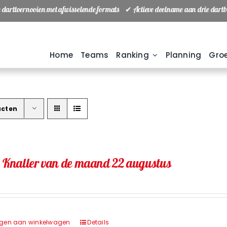
 darttoernooien met afwisselende formats ✔ Actieve deelname aan drie dar
Home
Teams
Ranking
Planning
Groe
ucten
) Knaller van de maand 22 augustus
gen aan winkelwagen
Details