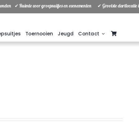
tbonden ✔ Ruimte voor groepsuitjes en evenementen
✔ Grootste dartlocatie
psuitjes
Toernooien
Jeugd
Contact