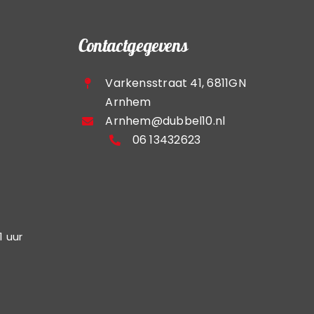
Contactgegevens
Varkensstraat 41, 6811GN
Arnhem
Arnhem@dubbel10.nl
06 13432623
1 uur