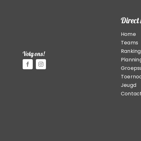
Direct
Home
Teams
Ranking
Volg ons!
Plannin
Groepsu
Toerno
Jeugd
Contac