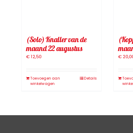
(Solo) Knaller van de
(Kopp
maand 22 augustus
maan
€
12,50
€
20,0
Toevoegen aan
Details
Toev
winkelwagen
wink