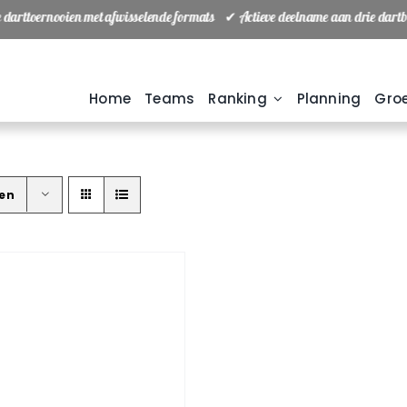
 darttoernooien met afwisselende formats ✔ Actieve deelname aan drie dar
Home
Teams
Ranking
Planning
Groe
ten