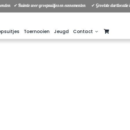
tbonden ✔ Ruimte voor groepsuitjes en evenementen
✔ Grootste dartlocatie
psuitjes
Toernooien
Jeugd
Contact