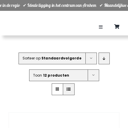
Ga
ie in de regio ✔ Ideale ligging in het centrum van Arnhem ✔ Maandelijkse
naar
inhoud
Toggle
Navigation
Home
Sorteer op
Standaardvolgorde
Teams
Toon
12 producten
Ranking
Planning
Groepsuitjes