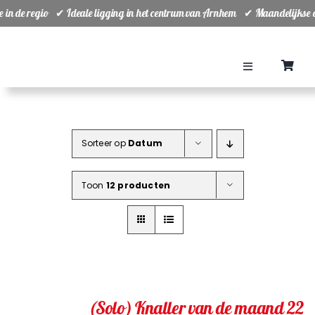
Ga
ie in de regio ✔ Ideale ligging in het centrum van Arnhem ✔ Maandelijkse
naar
inhoud
Toggle
Navigation
Home
Sorteer op
Datum
Teams
Toon
12 producten
Ranking
Planning
Groepsuitjes
(Solo) Knaller van de maand 22