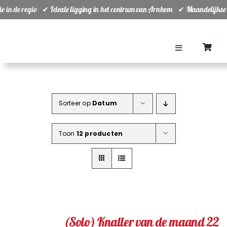
Ga
tie in de regio ✔ Ideale ligging in het centrum van Arnhem ✔ Maandelijkse
naar
inhoud
Toggle
Navigation
Home
Sorteer op
Datum
Teams
Toon
12 producten
Ranking
Planning
Groepsuitjes
(Solo) Knaller van de maand 22